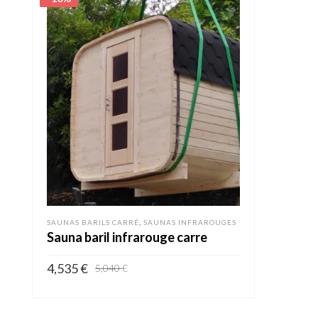
,
SAUNAS BARILS CARRÉ
SAUNAS INFRAROUGES
Sauna baril infrarouge carre
4,535
€
5,040
€
AJOUTER AU PANIER