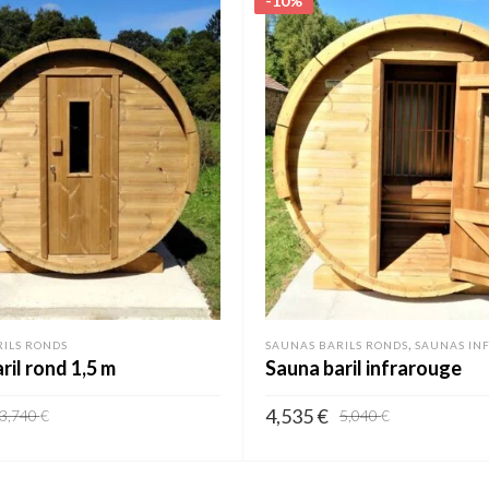
-10%
,
ILS RONDS
SAUNAS BARILS RONDS
SAUNAS IN
ril rond 1,5 m
Sauna baril infrarouge
4,535
€
3,740
€
5,040
€
AU PANIER
AJOUTER AU PANIER