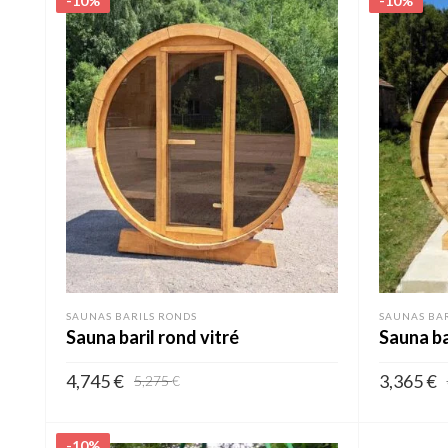
-10%
-10%
SAUNAS BARILS RONDS
SAUNAS BAR
Sauna baril rond vitré
Sauna ba
4,745
€
3,365
€
5,275
€
AJOUTER AU PANIER
AJOUTER 
-10%