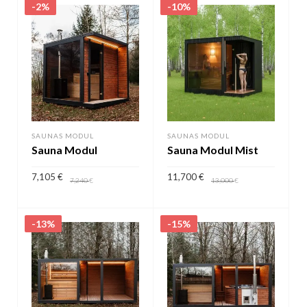
-2%
-10%
SAUNAS MODUL
SAUNAS MODUL
Sauna Modul
Sauna Modul Mist
7,105
€
11,700
€
7,240
€
13,000
€
AJOUTER AU PANIER
AJOUTER AU PANIER
-13%
-15%