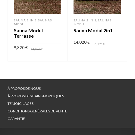
SAUNA 2 IN 1
SAUNAS
SAUNA 2 IN 1
SAUNAS
,
,
MODUL
MODUL
Sauna Modul
Sauna Modul 2in1
Terrasse
14,020
€
16,495
€
9,820
€
11,240
€
AJOUTER AU PANIER
AJOUTER AU PANIER
À PROPOS DE NOUS
À PROPOS DES BAINS NORDIQUES
TÉMOIGNAGES
CONDITIONS GÉNÉRALES DE VENTE
GARANTIE