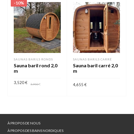
-10%
SAUNAS BARILS RONDS
SAUNAS BARILS CARRÉ
Sauna baril rond 2,0
Sauna baril carré 2,0
m
m
3,520
€
3,910
€
4,655
€
AJOUTER AU PANIER
AJOUTER AU PANIER
À PROPOS DE NOUS
À PROPOS DES BAINS NORDIQUES