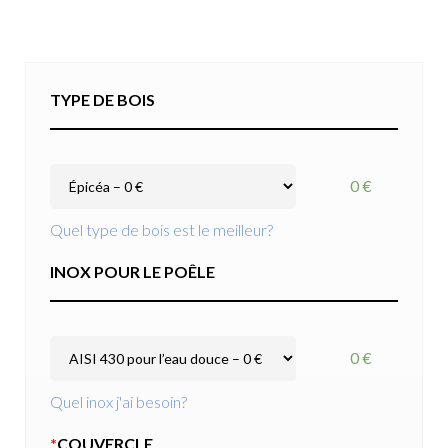
TYPE DE BOIS
0 €
Quel type de bois est le meilleur?
INOX POUR LE POÊLE
0 €
Quel inox j'ai besoin?
*
COUVERCLE