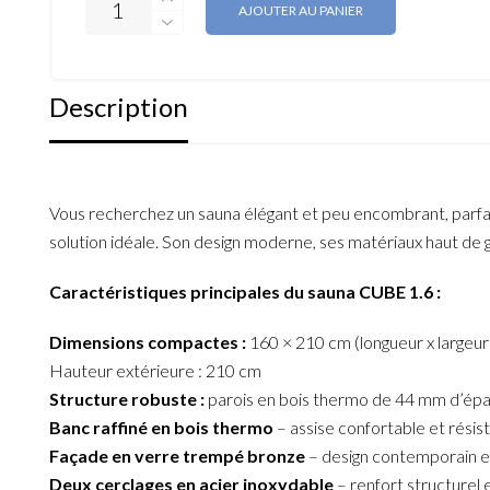
AJOUTER AU PANIER
Description
Vous recherchez un sauna élégant et peu encombrant, parfait
solution idéale. Son design moderne, ses matériaux haut de
Caractéristiques principales du sauna CUBE 1.6 :
Dimensions compactes :
160 × 210 cm (longueur x largeur)
Hauteur extérieure : 210 cm
Structure robuste :
parois en bois thermo de 44 mm d’épai
Banc raffiné en bois thermo
– assise confortable et rési
Façade en verre trempé bronze
– design contemporain et 
Deux cerclages en acier inoxydable
– renfort structurel