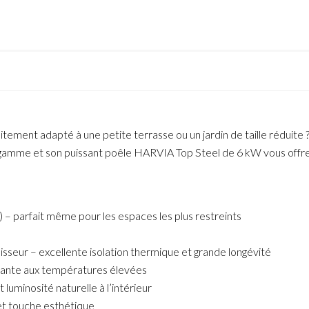
ement adapté à une petite terrasse ou un jardin de taille réduite 
 gamme et son puissant poêle HARVIA Top Steel de 6 kW vous offren
 – parfait même pour les espaces les plus restreints
sseur – excellente isolation thermique et grande longévité
stante aux températures élevées
luminosité naturelle à l’intérieur
 et touche esthétique