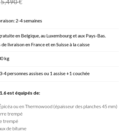
5,490
€
ivraison: 2-4 semaines
gratuite en Belgique, au Luxembourg et aux Pays-Bas.
s de livraison en France et en Suisse à la caisse
30 kg
3-4 personnes assises ou 1 assise +1 couchée
1.6 est équipés de:
 Épicéa ou en Thermowood (épaisseur des planches 45 mm)
rre trempé
re trempé
aux de bitume