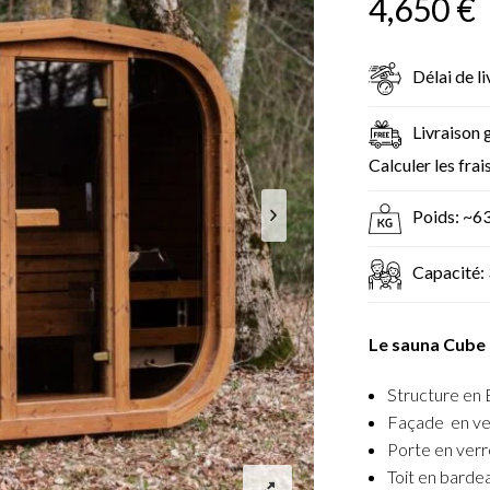
4,650
€
Délai de l
Livraison 
Calculer les frai
Poids: ~6
Capacité: 
Le sauna Cube 
Structure en
Façade en ve
Porte en ver
Toit en barde