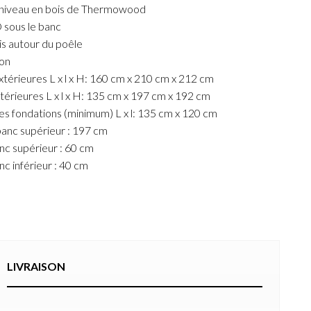
 niveau en bois de Thermowood
 sous le banc
is autour du poêle
ion
térieures L x l x H: 160 cm x 210 cm x 212 cm
térieures L x l x H: 135 cm x 197 cm x 192 cm
s fondations (minimum) L x l: 135 cm x 120 cm
anc supérieur : 197 cm
nc supérieur : 60 cm
nc inférieur : 40 cm
LIVRAISON