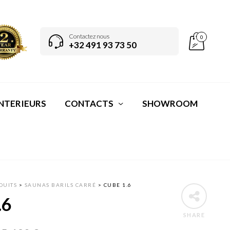
Contactez nous
0
+32 491 93 73 50
NTERIEURS
CONTACTS
SHOWROOM
DUITS
>
SAUNAS BARILS CARRÉ
>
CUBE 1.6
.6
SHARE