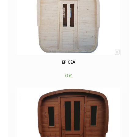
ÉPICÉA
0 €