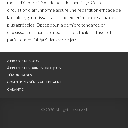
moins d’électricité ou de bois de chauffage. Cette
circulation d’air uniforme assure une répartition efficace de
la chaleur, garantissant ainsi une expérience de sauna des
plus agréables. Optez pour la dernière tendance en
choisissant un sauna tonneau, à la fois facile à utiliser et
parfaitement intégré dans votre jardin.
À PROPOS DE NOUS
À PROPOS DES BAINS NORDIQUES
TÉMOIGNAGES
CONDITIONS GÉNÉRALES DE VENTE
GARANTIE
© 2020 All rights reserved