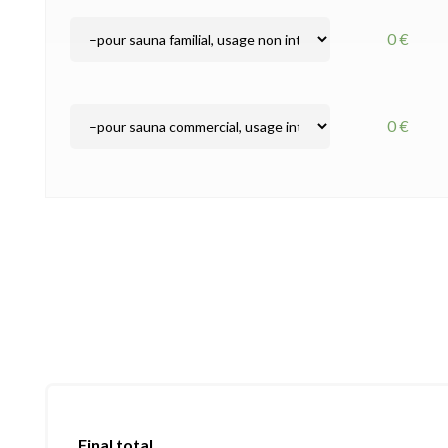
0 €
0 €
Final total