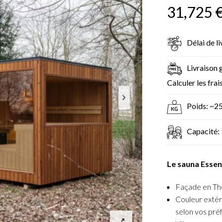
31,725
Délai de l
Livraison 
Calculer les frai
Poids: ~2
Capacité: 
Le sauna Essen
Façade en T
Couleur extér
selon vos pré