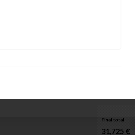
Final total
31,725 €