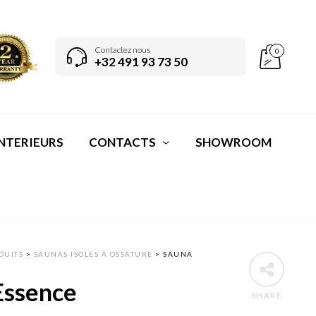
Contactez nous
0
+32 491 93 73 50
NTERIEURS
CONTACTS
SHOWROOM
DUITS
>
SAUNAS ISOLES À OSSATURE
>
SAUNA
Essence
SHARE