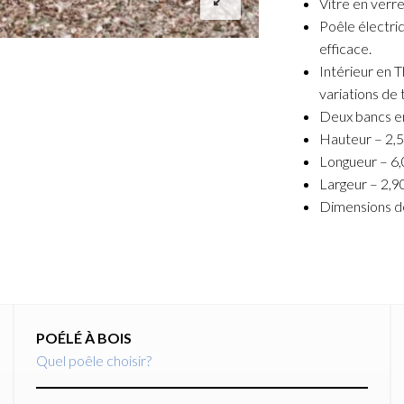
Vitre en verre
Poêle électriq
efficace.
Intérieur en 
variations de
Deux bancs en
Hauteur – 2,
Longueur – 6
Largeur – 2,9
Dimensions de
POÉLÉ À BOIS
Quel poêle choisir?