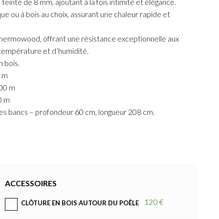
 teinté de 8 mm, ajoutant à la fois intimité et élégance.
ue ou à bois au choix, assurant une chaleur rapide et
Thermowood, offrant une résistance exceptionnelle aux
 température et d’humidité.
 bois.
5 m
,00 m
0 m
s bancs – profondeur 60 cm, longueur 208 cm.
ACCESSOIRES
120 €
CLÔTURE EN BOIS AUTOUR DU POÊLE